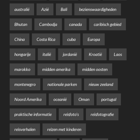
australië
Azië
Bali
bezienswaardigheden
Bhutan
Cambodja
canada
caribisch gebied
China
Costa Rica
cuba
Europa
hongarije
italië
jordanië
Kroatië
Laos
marokko
midden amerika
midden oosten
montenegro
nationale parken
nieuw zeeland
Noord Amerika
oceanië
Oman
portugal
praktische informatie
reisfoto's
reisfotografie
reisverhalen
reizen met kinderen