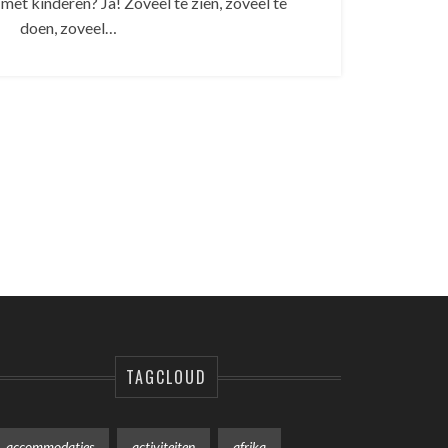
 met kinderen? Ja! Zoveel te zien, zoveel te
doen, zoveel…
TAGCLOUD
accommodaties
activiteiten
afrika