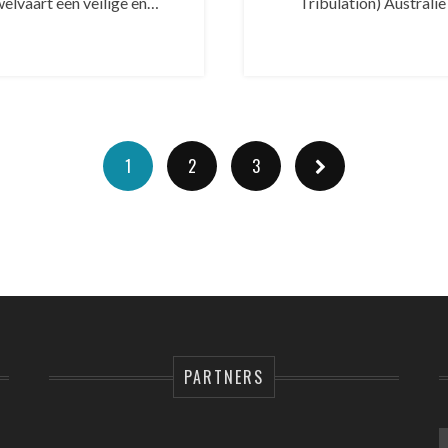
welvaart een veilige en…
Tribulation) Australië
1
2
3
PARTNERS