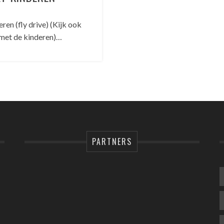
en (fly drive) (Kijk ook
 met de kinderen)…
PARTNERS