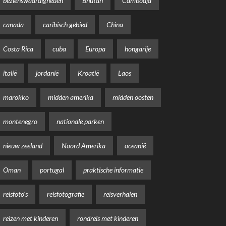
bezienswaardigheden
Bhutan
Cambodja
canada
caribisch gebied
China
Costa Rica
cuba
Europa
hongarije
italië
jordanië
Kroatië
Laos
marokko
midden amerika
midden oosten
montenegro
nationale parken
nieuw zeeland
Noord Amerika
oceanië
Oman
portugal
praktische informatie
reisfoto's
reisfotografie
reisverhalen
reizen met kinderen
rondreis met kinderen