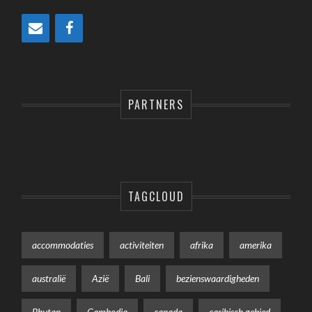
PARTNERS
TAGCLOUD
accommodaties
activiteiten
afrika
amerika
australië
Azië
Bali
bezienswaardigheden
Bhutan
Cambodja
canada
caribisch gebied