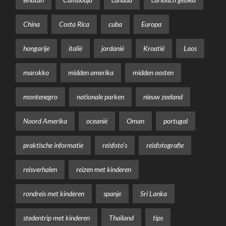
China
Costa Rica
cuba
Europa
hongarije
italië
jordanië
Kroatië
Laos
marokko
midden amerika
midden oosten
montenegro
nationale parken
nieuw zeeland
Noord Amerika
oceanië
Oman
portugal
praktische informatie
reisfoto's
reisfotografie
reisverhalen
reizen met kinderen
rondreis met kinderen
spanje
Sri Lanka
stedentrip met kinderen
Thailand
tips