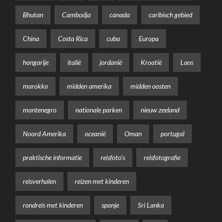
Bhutan
Cambodja
canada
caribisch gebied
China
Costa Rica
cuba
Europa
hongarije
italië
jordanië
Kroatië
Laos
marokko
midden amerika
midden oosten
montenegro
nationale parken
nieuw zeeland
Noord Amerika
oceanië
Oman
portugal
praktische informatie
reisfoto's
reisfotografie
reisverhalen
reizen met kinderen
rondreis met kinderen
spanje
Sri Lanka