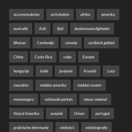
accommodaties
activiteiten
afrika
amerika
australië
Azië
Bali
bezienswaardigheden
Bhutan
Cambodja
canada
caribisch gebied
China
Costa Rica
cuba
Europa
hongarije
italië
jordanië
Kroatië
Laos
marokko
midden amerika
midden oosten
montenegro
nationale parken
nieuw zeeland
Noord Amerika
oceanië
Oman
portugal
praktische informatie
reisfoto's
reisfotografie