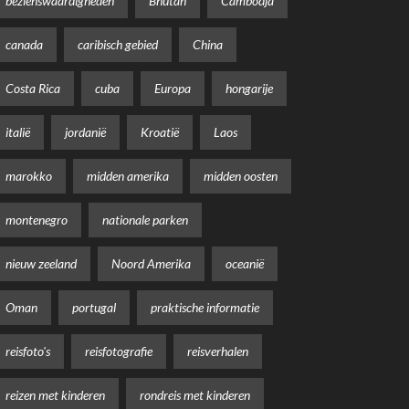
bezienswaardigheden
Bhutan
Cambodja
canada
caribisch gebied
China
Costa Rica
cuba
Europa
hongarije
italië
jordanië
Kroatië
Laos
marokko
midden amerika
midden oosten
montenegro
nationale parken
nieuw zeeland
Noord Amerika
oceanië
Oman
portugal
praktische informatie
reisfoto's
reisfotografie
reisverhalen
reizen met kinderen
rondreis met kinderen