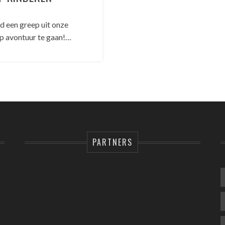
d een greep uit onze
 op avontuur te gaan!…
PARTNERS