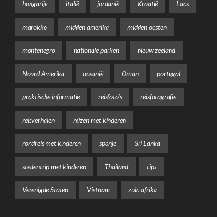
hongarije
italië
jordanië
Kroatië
Laos
marokko
midden amerika
midden oosten
montenegro
nationale parken
nieuw zeeland
Noord Amerika
oceanië
Oman
portugal
praktische informatie
reisfoto's
reisfotografie
reisverhalen
reizen met kinderen
rondreis met kinderen
spanje
Sri Lanka
stedentrip met kinderen
Thailand
tips
Verenigde Staten
Vietnam
zuid afrika