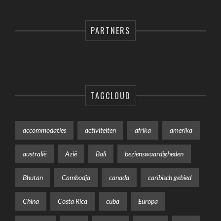
PARTNERS
TAGCLOUD
accommodaties
activiteiten
afrika
amerika
australië
Azië
Bali
bezienswaardigheden
Bhutan
Cambodja
canada
caribisch gebied
China
Costa Rica
cuba
Europa