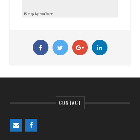
JS map by amCharts
CONTACT