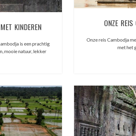
ONZE REIS
MET KINDEREN
Onze reis Cambodja met
mbodja is een prachtig
met het 
n, mooie natuur, lekker