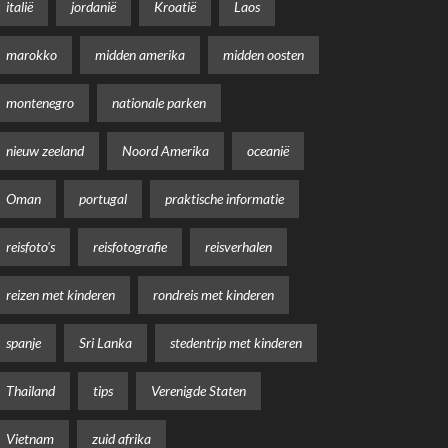
italië
jordanië
Kroatië
Laos
marokko
midden amerika
midden oosten
montenegro
nationale parken
nieuw zeeland
Noord Amerika
oceanië
Oman
portugal
praktische informatie
reisfoto's
reisfotografie
reisverhalen
reizen met kinderen
rondreis met kinderen
spanje
Sri Lanka
stedentrip met kinderen
Thailand
tips
Verenigde Staten
Vietnam
zuid afrika