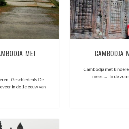
AMBODJA MET
CAMBODJA M
Cambodja met kinderen
meer…. In de zome
deren Geschiedenis De
veer in de 1e eeuw van