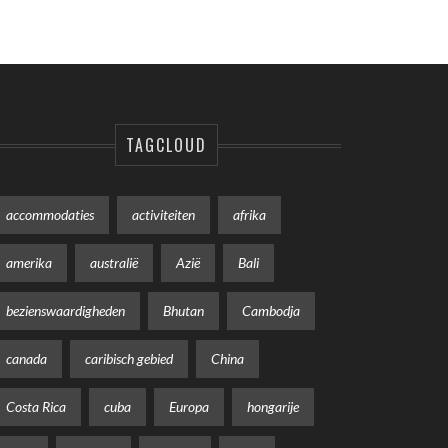
TAGCLOUD
accommodaties
activiteiten
afrika
amerika
australië
Azië
Bali
bezienswaardigheden
Bhutan
Cambodja
canada
caribisch gebied
China
Costa Rica
cuba
Europa
hongarije