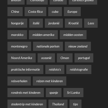
China
Costa Rica
cuba
Europa
hongarije
italië
jordanië
Kroatië
Laos
marokko
midden amerika
midden oosten
montenegro
nationale parken
nieuw zeeland
Noord Amerika
oceanië
Oman
portugal
praktische informatie
reisfoto's
reisfotografie
reisverhalen
reizen met kinderen
rondreis met kinderen
spanje
Sri Lanka
stedentrip met kinderen
Thailand
tips