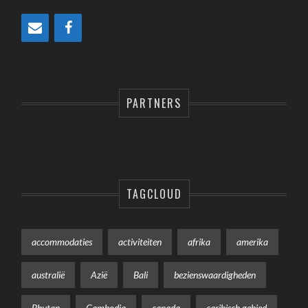
PARTNERS
TAGCLOUD
accommodaties
activiteiten
afrika
amerika
australië
Azië
Bali
bezienswaardigheden
Bhutan
Cambodja
canada
caribisch gebied