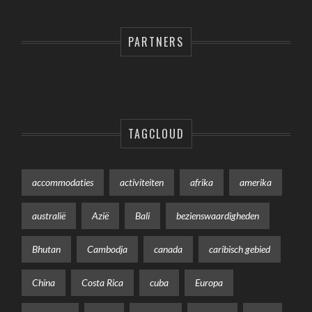
PARTNERS
TAGCLOUD
accommodaties
activiteiten
afrika
amerika
australië
Azië
Bali
bezienswaardigheden
Bhutan
Cambodja
canada
caribisch gebied
China
Costa Rica
cuba
Europa