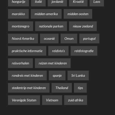
hongarije
italië
jordanië
Kroatië
Laos
marokko
midden amerika
midden oosten
montenegro
nationale parken
nieuw zeeland
Noord Amerika
oceanië
Oman
portugal
praktische informatie
reisfoto's
reisfotografie
reisverhalen
reizen met kinderen
rondreis met kinderen
spanje
Sri Lanka
stedentrip met kinderen
Thailand
tips
Verenigde Staten
Vietnam
zuid afrika