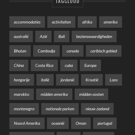
TAGCLOUD
accommodaties
activiteiten
afrika
amerika
australië
Azië
Bali
bezienswaardigheden
Bhutan
Cambodja
canada
caribisch gebied
China
Costa Rica
cuba
Europa
hongarije
italië
jordanië
Kroatië
Laos
marokko
midden amerika
midden oosten
montenegro
nationale parken
nieuw zeeland
Noord Amerika
oceanië
Oman
portugal