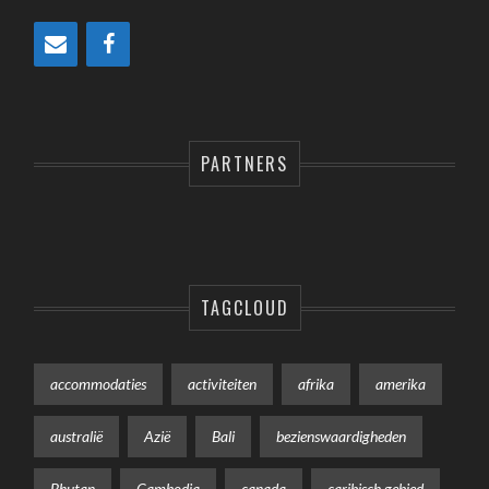
PARTNERS
TAGCLOUD
accommodaties
activiteiten
afrika
amerika
australië
Azië
Bali
bezienswaardigheden
Bhutan
Cambodja
canada
caribisch gebied