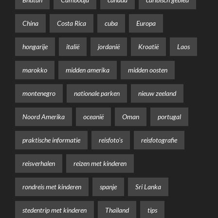
China
Costa Rica
cuba
Europa
hongarije
italië
jordanië
Kroatië
Laos
marokko
midden amerika
midden oosten
montenegro
nationale parken
nieuw zeeland
Noord Amerika
oceanië
Oman
portugal
praktische informatie
reisfoto's
reisfotografie
reisverhalen
reizen met kinderen
rondreis met kinderen
spanje
Sri Lanka
stedentrip met kinderen
Thailand
tips