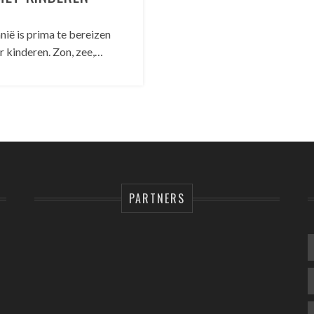
ië is prima te bereizen
r kinderen. Zon, zee,…
PARTNERS