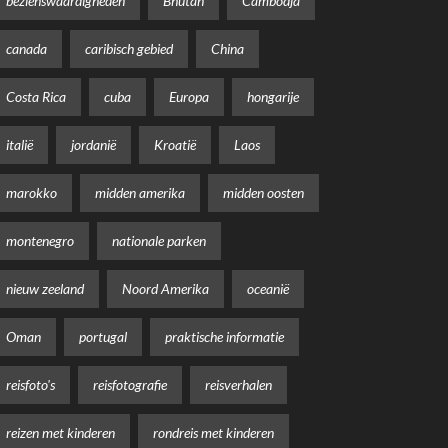
bezienswaardigheden
Bhutan
Cambodja
canada
caribisch gebied
China
Costa Rica
cuba
Europa
hongarije
italië
jordanië
Kroatië
Laos
marokko
midden amerika
midden oosten
montenegro
nationale parken
nieuw zeeland
Noord Amerika
oceanië
Oman
portugal
praktische informatie
reisfoto's
reisfotografie
reisverhalen
reizen met kinderen
rondreis met kinderen