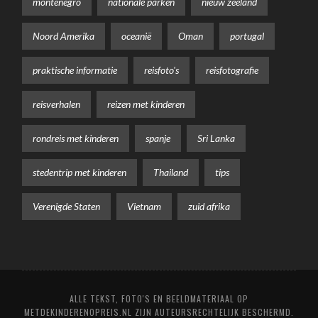
montenegro
nationale parken
nieuw zeeland
Noord Amerika
oceanië
Oman
portugal
praktische informatie
reisfoto's
reisfotografie
reisverhalen
reizen met kinderen
rondreis met kinderen
spanje
Sri Lanka
stedentrip met kinderen
Thailand
tips
Verenigde Staten
Vietnam
zuid afrika
ALLE TEKST, FOTO'S EN BEELDMATERIAAL OP
METDEKINDERENOPREIS.NL ZIJN AUTEURSRECHTELIJK BESCHERMD.