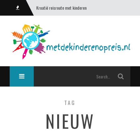
Kroatië reisroute met kinderen
TAG
NIEUW