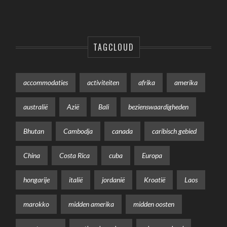
TAGCLOUD
accommodaties
activiteiten
afrika
amerika
australië
Azië
Bali
bezienswaardigheden
Bhutan
Cambodja
canada
caribisch gebied
China
Costa Rica
cuba
Europa
hongarije
italië
jordanië
Kroatië
Laos
marokko
midden amerika
midden oosten