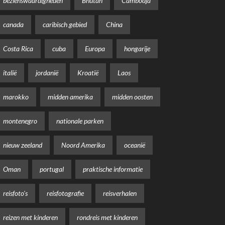
bezienswaardigheden
Bhutan
Cambodja
canada
caribisch gebied
China
Costa Rica
cuba
Europa
hongarije
italië
jordanië
Kroatië
Laos
marokko
midden amerika
midden oosten
montenegro
nationale parken
nieuw zeeland
Noord Amerika
oceanië
Oman
portugal
praktische informatie
reisfoto's
reisfotografie
reisverhalen
reizen met kinderen
rondreis met kinderen