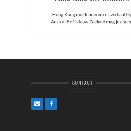
Hong Kong met kinderen reisverhaal Op 
Australië of Nieuw Zeeland mag je eigen
CONTACT