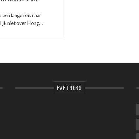
een lange reis naar
lijk niet over Hong…
PARTNERS