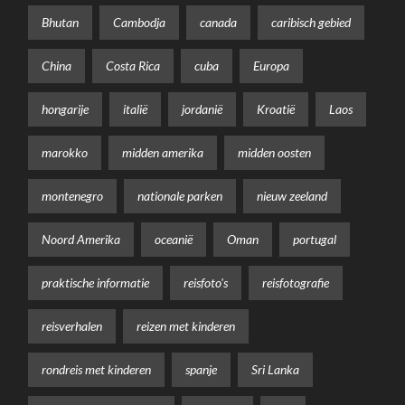
Bhutan
Cambodja
canada
caribisch gebied
China
Costa Rica
cuba
Europa
hongarije
italië
jordanië
Kroatië
Laos
marokko
midden amerika
midden oosten
montenegro
nationale parken
nieuw zeeland
Noord Amerika
oceanië
Oman
portugal
praktische informatie
reisfoto's
reisfotografie
reisverhalen
reizen met kinderen
rondreis met kinderen
spanje
Sri Lanka