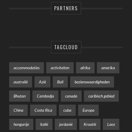
PARTNERS
TAGCLOUD
accommodaties
activiteiten
afrika
amerika
australië
Azië
Bali
bezienswaardigheden
Bhutan
Cambodja
canada
caribisch gebied
China
Costa Rica
cuba
Europa
hongarije
italië
jordanië
Kroatië
Laos