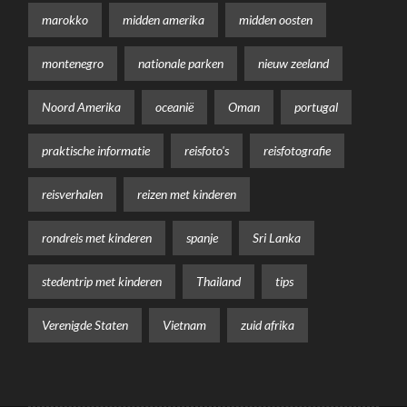
marokko
midden amerika
midden oosten
montenegro
nationale parken
nieuw zeeland
Noord Amerika
oceanië
Oman
portugal
praktische informatie
reisfoto's
reisfotografie
reisverhalen
reizen met kinderen
rondreis met kinderen
spanje
Sri Lanka
stedentrip met kinderen
Thailand
tips
Verenigde Staten
Vietnam
zuid afrika