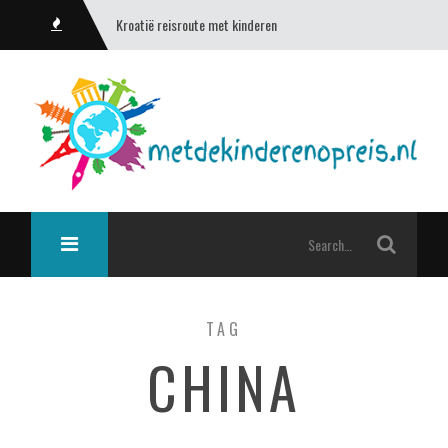
Kroatië reisroute met kinderen
TAG
CHINA