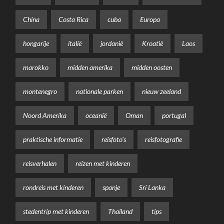
China
Costa Rica
cuba
Europa
hongarije
italië
jordanië
Kroatië
Laos
marokko
midden amerika
midden oosten
montenegro
nationale parken
nieuw zeeland
Noord Amerika
oceanië
Oman
portugal
praktische informatie
reisfoto's
reisfotografie
reisverhalen
reizen met kinderen
rondreis met kinderen
spanje
Sri Lanka
stedentrip met kinderen
Thailand
tips