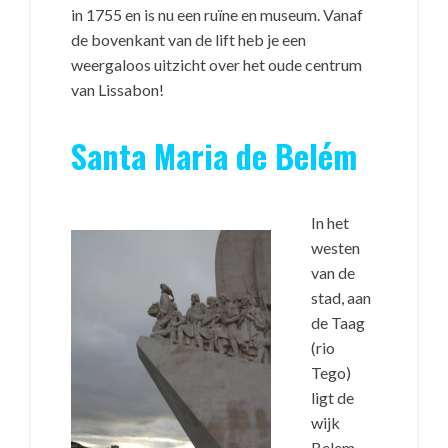
in 1755 en is nu een ruïne en museum. Vanaf
de bovenkant van de lift heb je een
weergaloos uitzicht over het oude centrum
van Lissabon!
Santa Maria de Belém
In het
westen
van de
stad, aan
de Taag
(rio
Tego)
ligt de
wijk
Belem,