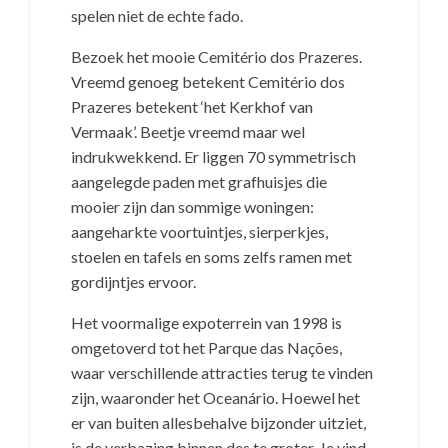
spelen niet de echte fado.
Bezoek het mooie Cemitério dos Prazeres.
Vreemd genoeg betekent Cemitério dos
Prazeres betekent ‘het Kerkhof van
Vermaak’. Beetje vreemd maar wel
indrukwekkend. Er liggen 70 symmetrisch
aangelegde paden met grafhuisjes die
mooier zijn dan sommige woningen:
aangeharkte voortuintjes, sierperkjes,
stoelen en tafels en soms zelfs ramen met
gordijntjes ervoor.
Het voormalige expoterrein van 1998 is
omgetoverd tot het Parque das Nações,
waar verschillende attracties terug te vinden
zijn, waaronder het Oceanário. Hoewel het
er van buiten allesbehalve bijzonder uitziet,
is de verbazing binnen des te groter. Je vind