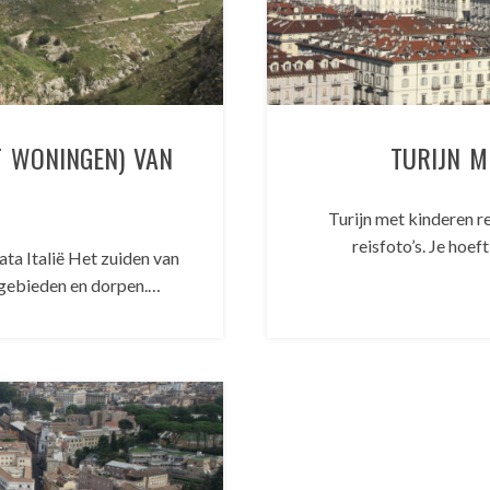
OT WONINGEN) VAN
TURIJN M
Turijn met kinderen re
reisfoto’s. Je hoef
ata Italië Het zuiden van
urgebieden en dorpen.…