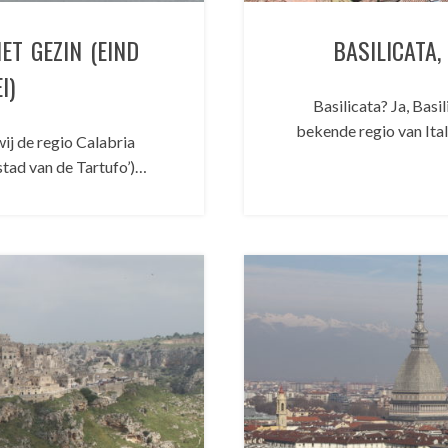
HET GEZIN (EIND
BASILICATA,
I)
Basilicata? Ja, Basil
bekende regio van Italie
wij de regio Calabria
stad van de Tartufo’)…