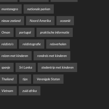
montenegro
nationale parken
nieuw zeeland
Noord Amerika
oceanië
Oman
portugal
praktische informatie
reisfoto's
reisfotografie
reisverhalen
reizen met kinderen
rondreis met kinderen
spanje
Sri Lanka
stedentrip met kinderen
Thailand
tips
Verenigde Staten
Vietnam
zuid afrika