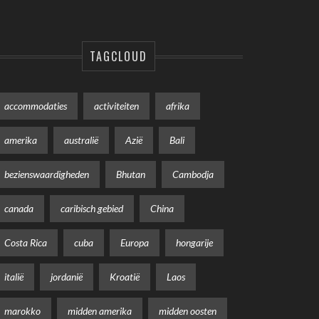
TAGCLOUD
accommodaties
activiteiten
afrika
amerika
australië
Azië
Bali
bezienswaardigheden
Bhutan
Cambodja
canada
caribisch gebied
China
Costa Rica
cuba
Europa
hongarije
italië
jordanië
Kroatië
Laos
marokko
midden amerika
midden oosten