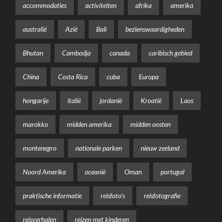
accommodaties
activiteiten
afrika
amerika
australië
Azië
Bali
bezienswaardigheden
Bhutan
Cambodja
canada
caribisch gebied
China
Costa Rica
cuba
Europa
hongarije
italië
jordanië
Kroatië
Laos
marokko
midden amerika
midden oosten
montenegro
nationale parken
nieuw zeeland
Noord Amerika
oceanië
Oman
portugal
praktische informatie
reisfoto's
reisfotografie
reisverhalen
reizen met kinderen