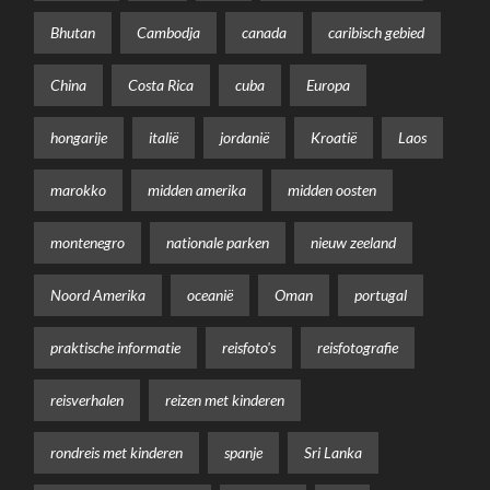
Bhutan
Cambodja
canada
caribisch gebied
China
Costa Rica
cuba
Europa
hongarije
italië
jordanië
Kroatië
Laos
marokko
midden amerika
midden oosten
montenegro
nationale parken
nieuw zeeland
Noord Amerika
oceanië
Oman
portugal
praktische informatie
reisfoto's
reisfotografie
reisverhalen
reizen met kinderen
rondreis met kinderen
spanje
Sri Lanka