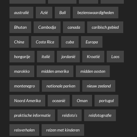
australië
Azië
Bali
bezienswaardigheden
Bhutan
Cambodja
canada
caribisch gebied
China
Costa Rica
cuba
Europa
hongarije
italië
jordanië
Kroatië
Laos
marokko
midden amerika
midden oosten
montenegro
nationale parken
nieuw zeeland
Noord Amerika
oceanië
Oman
portugal
praktische informatie
reisfoto's
reisfotografie
reisverhalen
reizen met kinderen