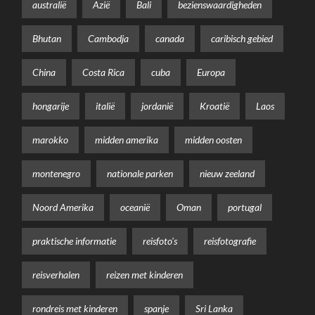
australië
Azië
Bali
bezienswaardigheden
Bhutan
Cambodja
canada
caribisch gebied
China
Costa Rica
cuba
Europa
hongarije
italië
jordanië
Kroatië
Laos
marokko
midden amerika
midden oosten
montenegro
nationale parken
nieuw zeeland
Noord Amerika
oceanië
Oman
portugal
praktische informatie
reisfoto's
reisfotografie
reisverhalen
reizen met kinderen
rondreis met kinderen
spanje
Sri Lanka