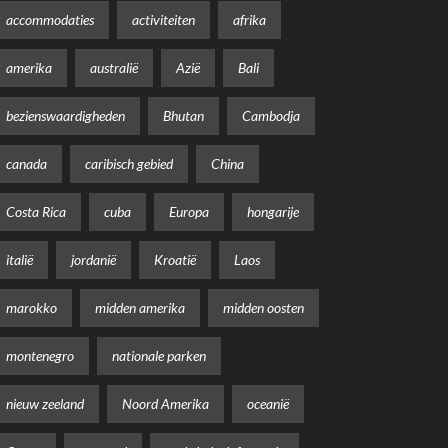
accommodaties
activiteiten
afrika
amerika
australië
Azië
Bali
bezienswaardigheden
Bhutan
Cambodja
canada
caribisch gebied
China
Costa Rica
cuba
Europa
hongarije
italië
jordanië
Kroatië
Laos
marokko
midden amerika
midden oosten
montenegro
nationale parken
nieuw zeeland
Noord Amerika
oceanië