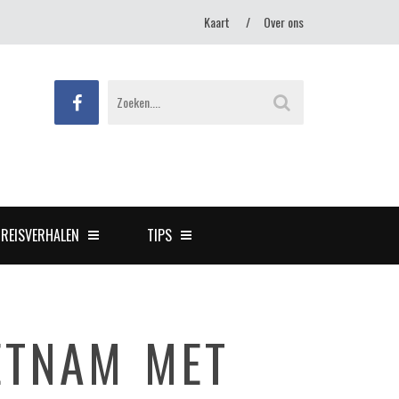
Kaart
Over ons
REISVERHALEN
TIPS
ETNAM MET