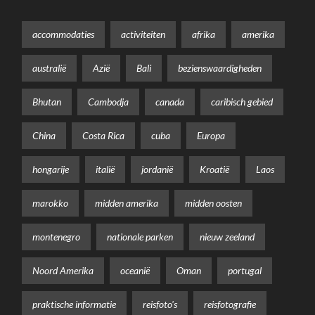
accommodaties
activiteiten
afrika
amerika
australië
Azië
Bali
bezienswaardigheden
Bhutan
Cambodja
canada
caribisch gebied
China
Costa Rica
cuba
Europa
hongarije
italië
jordanië
Kroatië
Laos
marokko
midden amerika
midden oosten
montenegro
nationale parken
nieuw zeeland
Noord Amerika
oceanië
Oman
portugal
praktische informatie
reisfoto's
reisfotografie