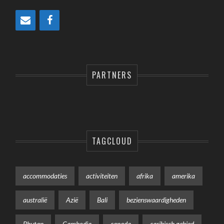
PARTNERS
TAGCLOUD
accommodaties
activiteiten
afrika
amerika
australië
Azië
Bali
bezienswaardigheden
Bhutan
Cambodja
canada
caribisch gebied