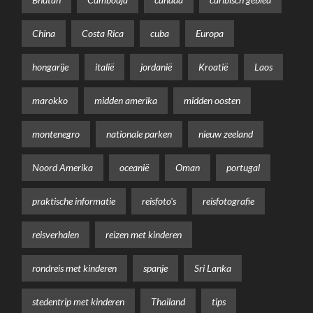
China
Costa Rica
cuba
Europa
hongarije
italië
jordanië
Kroatië
Laos
marokko
midden amerika
midden oosten
montenegro
nationale parken
nieuw zeeland
Noord Amerika
oceanië
Oman
portugal
praktische informatie
reisfoto's
reisfotografie
reisverhalen
reizen met kinderen
rondreis met kinderen
spanje
Sri Lanka
stedentrip met kinderen
Thailand
tips