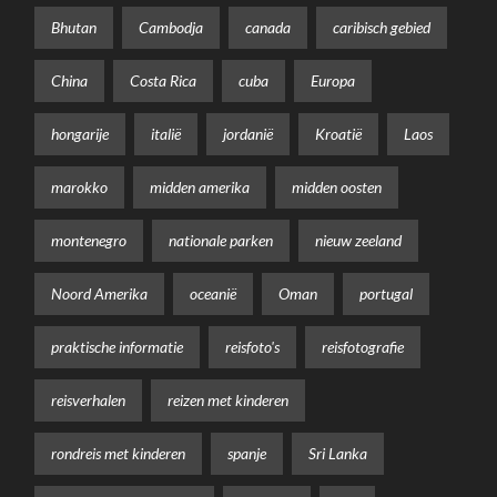
Bhutan
Cambodja
canada
caribisch gebied
China
Costa Rica
cuba
Europa
hongarije
italië
jordanië
Kroatië
Laos
marokko
midden amerika
midden oosten
montenegro
nationale parken
nieuw zeeland
Noord Amerika
oceanië
Oman
portugal
praktische informatie
reisfoto's
reisfotografie
reisverhalen
reizen met kinderen
rondreis met kinderen
spanje
Sri Lanka