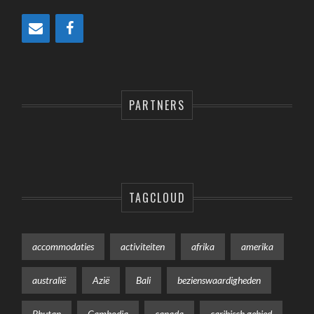
PARTNERS
TAGCLOUD
accommodaties
activiteiten
afrika
amerika
australië
Azië
Bali
bezienswaardigheden
Bhutan
Cambodja
canada
caribisch gebied