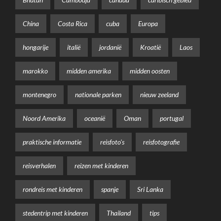
China
Costa Rica
cuba
Europa
hongarije
italië
jordanië
Kroatië
Laos
marokko
midden amerika
midden oosten
montenegro
nationale parken
nieuw zeeland
Noord Amerika
oceanië
Oman
portugal
praktische informatie
reisfoto's
reisfotografie
reisverhalen
reizen met kinderen
rondreis met kinderen
spanje
Sri Lanka
stedentrip met kinderen
Thailand
tips