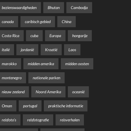
bezienswaardigheden
Bhutan
Cambodja
canada
caribisch gebied
China
Costa Rica
cuba
Europa
hongarije
italië
jordanië
Kroatië
Laos
marokko
midden amerika
midden oosten
montenegro
nationale parken
nieuw zeeland
Noord Amerika
oceanië
Oman
portugal
praktische informatie
reisfoto's
reisfotografie
reisverhalen