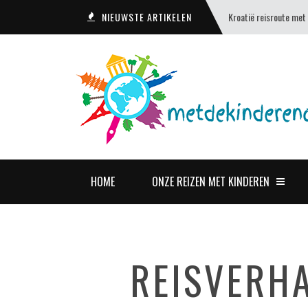
NIEUWSTE ARTIKELEN
Kroatië reisroute met
HOME
ONZE REIZEN MET KINDEREN
REISVERH