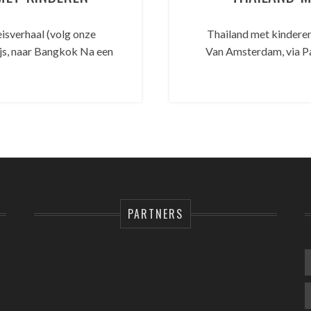
isverhaal (volg onze
Thailand met kindere
js, naar Bangkok Na een
Van Amsterdam, via Par
PARTNERS