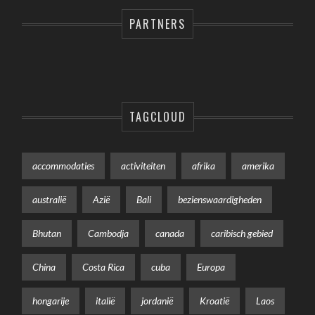
PARTNERS
TAGCLOUD
accommodaties
activiteiten
afrika
amerika
australië
Azië
Bali
bezienswaardigheden
Bhutan
Cambodja
canada
caribisch gebied
China
Costa Rica
cuba
Europa
hongarije
italië
jordanië
Kroatië
Laos