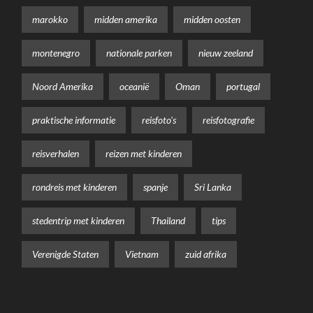
marokko
midden amerika
midden oosten
montenegro
nationale parken
nieuw zeeland
Noord Amerika
oceanië
Oman
portugal
praktische informatie
reisfoto's
reisfotografie
reisverhalen
reizen met kinderen
rondreis met kinderen
spanje
Sri Lanka
stedentrip met kinderen
Thailand
tips
Verenigde Staten
Vietnam
zuid afrika