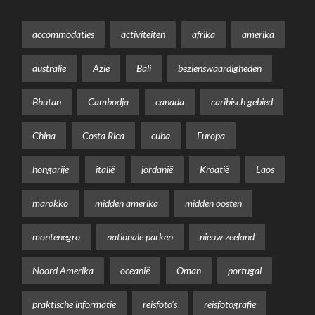
accommodaties
activiteiten
afrika
amerika
australië
Azië
Bali
bezienswaardigheden
Bhutan
Cambodja
canada
caribisch gebied
China
Costa Rica
cuba
Europa
hongarije
italië
jordanië
Kroatië
Laos
marokko
midden amerika
midden oosten
montenegro
nationale parken
nieuw zeeland
Noord Amerika
oceanië
Oman
portugal
praktische informatie
reisfoto's
reisfotografie