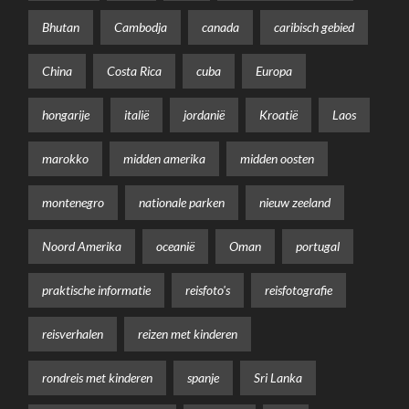
Bhutan
Cambodja
canada
caribisch gebied
China
Costa Rica
cuba
Europa
hongarije
italië
jordanië
Kroatië
Laos
marokko
midden amerika
midden oosten
montenegro
nationale parken
nieuw zeeland
Noord Amerika
oceanië
Oman
portugal
praktische informatie
reisfoto's
reisfotografie
reisverhalen
reizen met kinderen
rondreis met kinderen
spanje
Sri Lanka