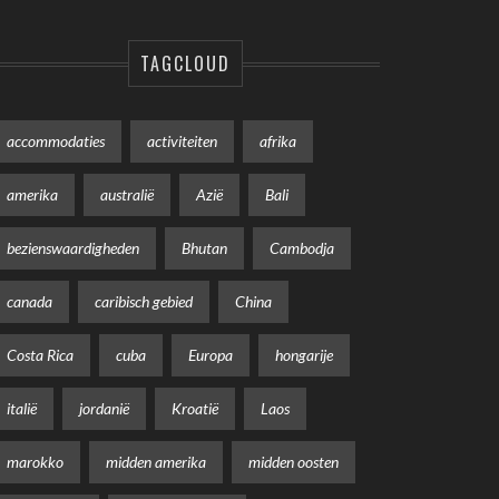
TAGCLOUD
accommodaties
activiteiten
afrika
amerika
australië
Azië
Bali
bezienswaardigheden
Bhutan
Cambodja
canada
caribisch gebied
China
Costa Rica
cuba
Europa
hongarije
italië
jordanië
Kroatië
Laos
marokko
midden amerika
midden oosten