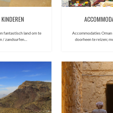
 KINDEREN
ACCOMMODA
 fantastisch land om te
Accommodaties Oman me
en / zandsurfen…
doorheen te reizen; m