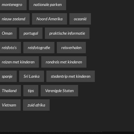
montenegro
nationale parken
nieuw zeeland
Noord Amerika
oceanië
Oman
portugal
praktische informatie
reisfoto's
reisfotografie
reisverhalen
reizen met kinderen
rondreis met kinderen
spanje
Sri Lanka
stedentrip met kinderen
Thailand
tips
Verenigde Staten
Vietnam
zuid afrika