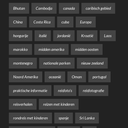
Bhutan
Cambodja
canada
caribisch gebied
China
Costa Rica
cuba
Europa
hongarije
italië
jordanië
Kroatië
Laos
marokko
midden amerika
midden oosten
montenegro
nationale parken
nieuw zeeland
Noord Amerika
oceanië
Oman
portugal
praktische informatie
reisfoto's
reisfotografie
reisverhalen
reizen met kinderen
rondreis met kinderen
spanje
Sri Lanka