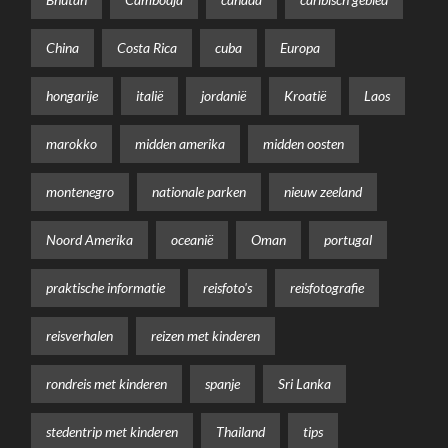
China
Costa Rica
cuba
Europa
hongarije
italië
jordanië
Kroatië
Laos
marokko
midden amerika
midden oosten
montenegro
nationale parken
nieuw zeeland
Noord Amerika
oceanië
Oman
portugal
praktische informatie
reisfoto's
reisfotografie
reisverhalen
reizen met kinderen
rondreis met kinderen
spanje
Sri Lanka
stedentrip met kinderen
Thailand
tips