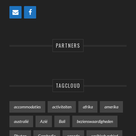
PARTNERS
TAGCLOUD
accommodaties
activiteiten
afrika
amerika
australië
Azië
Bali
bezienswaardigheden
Bhutan
Cambodja
canada
caribisch gebied