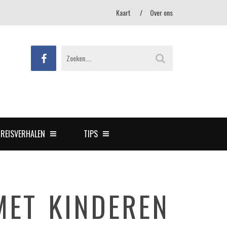
Kaart
Over ons
REISVERHALEN
TIPS
MET KINDEREN