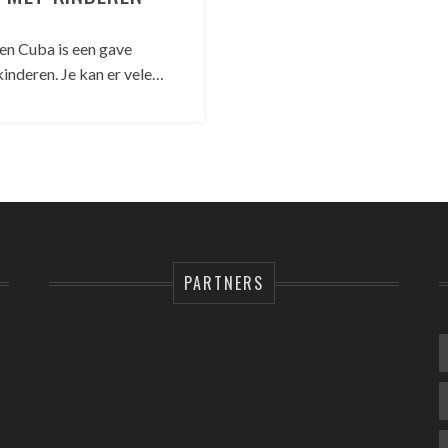
n Cuba is een gave
nderen. Je kan er vele…
PARTNERS