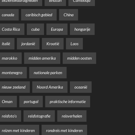
bezienswaardigheden
Bhutan
Cambodja
canada
caribisch gebied
China
Costa Rica
cuba
Europa
hongarije
italië
jordanië
Kroatië
Laos
marokko
midden amerika
midden oosten
montenegro
nationale parken
nieuw zeeland
Noord Amerika
oceanië
Oman
portugal
praktische informatie
reisfoto's
reisfotografie
reisverhalen
reizen met kinderen
rondreis met kinderen