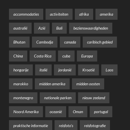
accommodaties
activiteiten
afrika
amerika
australië
Azië
Bali
bezienswaardigheden
Bhutan
Cambodja
canada
caribisch gebied
China
Costa Rica
cuba
Europa
hongarije
italië
jordanië
Kroatië
Laos
marokko
midden amerika
midden oosten
montenegro
nationale parken
nieuw zeeland
Noord Amerika
oceanië
Oman
portugal
praktische informatie
reisfoto's
reisfotografie