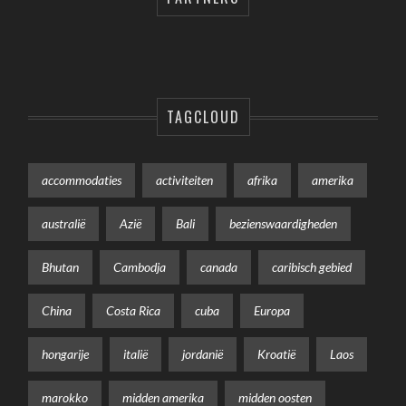
TAGCLOUD
accommodaties
activiteiten
afrika
amerika
australië
Azië
Bali
bezienswaardigheden
Bhutan
Cambodja
canada
caribisch gebied
China
Costa Rica
cuba
Europa
hongarije
italië
jordanië
Kroatië
Laos
marokko
midden amerika
midden oosten