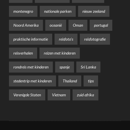
montenegro
nationale parken
nieuw zeeland
Noord Amerika
oceanië
Oman
portugal
praktische informatie
reisfoto's
reisfotografie
reisverhalen
reizen met kinderen
rondreis met kinderen
spanje
Sri Lanka
stedentrip met kinderen
Thailand
tips
Verenigde Staten
Vietnam
zuid afrika