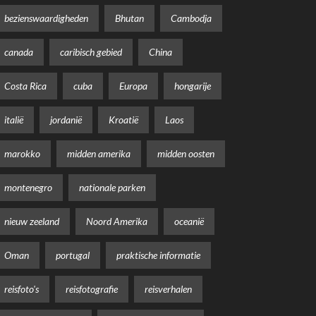
bezienswaardigheden
Bhutan
Cambodja
canada
caribisch gebied
China
Costa Rica
cuba
Europa
hongarije
italië
jordanië
Kroatië
Laos
marokko
midden amerika
midden oosten
montenegro
nationale parken
nieuw zeeland
Noord Amerika
oceanië
Oman
portugal
praktische informatie
reisfoto's
reisfotografie
reisverhalen