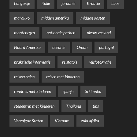
hongarije
italië
jordanië
Kroatië
Laos
marokko
midden amerika
midden oosten
montenegro
nationale parken
nieuw zeeland
Noord Amerika
oceanië
Oman
portugal
praktische informatie
reisfoto's
reisfotografie
reisverhalen
reizen met kinderen
rondreis met kinderen
spanje
Sri Lanka
stedentrip met kinderen
Thailand
tips
Verenigde Staten
Vietnam
zuid afrika