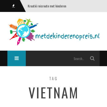
Kroatië reisroute met kinderen
TAG
VIETNAM