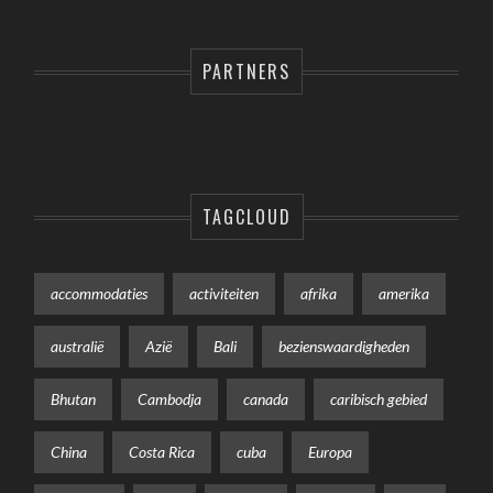
PARTNERS
TAGCLOUD
accommodaties
activiteiten
afrika
amerika
australië
Azië
Bali
bezienswaardigheden
Bhutan
Cambodja
canada
caribisch gebied
China
Costa Rica
cuba
Europa