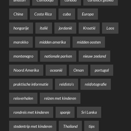
China
Costa Rica
cuba
Europa
hongarije
italië
jordanië
Kroatië
Laos
marokko
midden amerika
midden oosten
montenegro
nationale parken
nieuw zeeland
Noord Amerika
oceanië
Oman
portugal
praktische informatie
reisfoto's
reisfotografie
reisverhalen
reizen met kinderen
rondreis met kinderen
spanje
Sri Lanka
stedentrip met kinderen
Thailand
tips