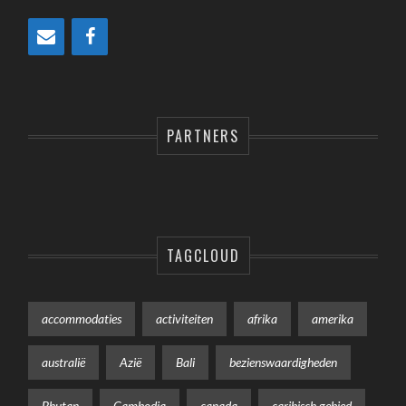
PARTNERS
TAGCLOUD
accommodaties
activiteiten
afrika
amerika
australië
Azië
Bali
bezienswaardigheden
Bhutan
Cambodja
canada
caribisch gebied