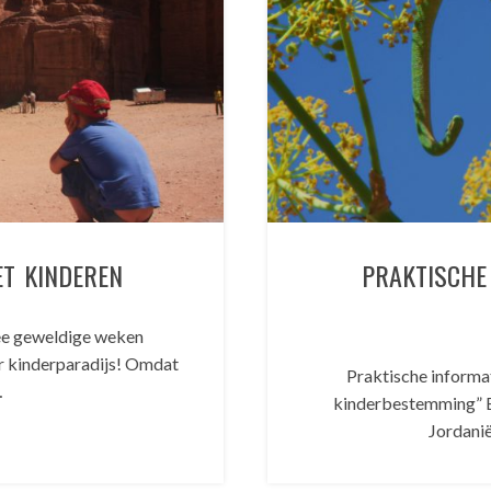
ET KINDEREN
PRAKTISCHE
wee geweldige weken
ar kinderparadijs! Omdat
Praktische informat
…
kinderbestemming” B
Jordanië