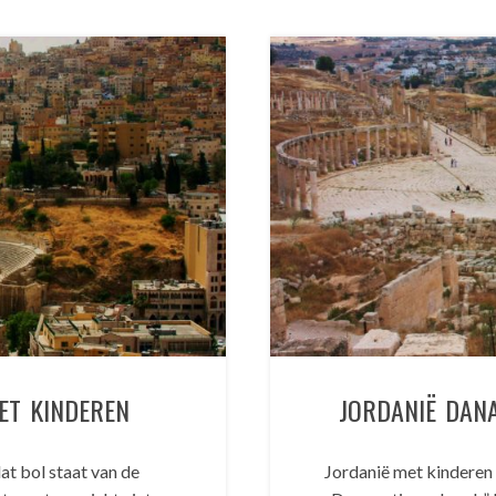
ET KINDEREN
JORDANIË DAN
at bol staat van de
Jordanië met kinderen 