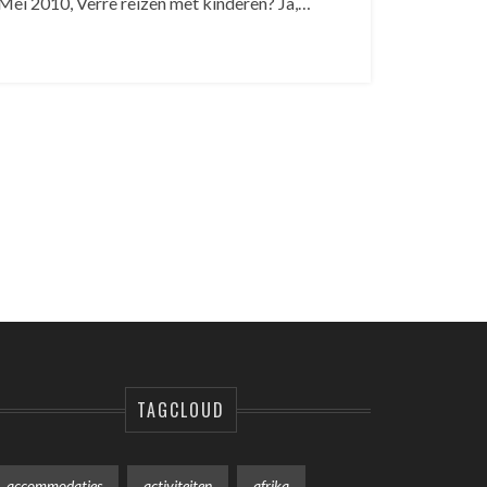
Mei 2010, Verre reizen met kinderen? Ja,…
TAGCLOUD
accommodaties
activiteiten
afrika