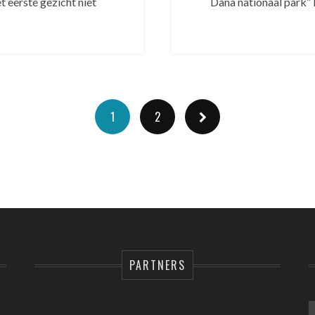
t eerste gezicht niet
Dana nationaal park” 
1
2
PARTNERS