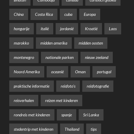
China
Costa Rica
cuba
Europa
hongarije
italië
jordanië
Kroatië
Laos
marokko
midden amerika
midden oosten
montenegro
nationale parken
nieuw zeeland
Noord Amerika
oceanië
Oman
portugal
praktische informatie
reisfoto's
reisfotografie
reisverhalen
reizen met kinderen
rondreis met kinderen
spanje
Sri Lanka
stedentrip met kinderen
Thailand
tips