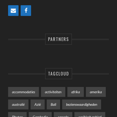
PARTNERS
TAGCLOUD
accommodaties
activiteiten
afrika
amerika
australië
Azië
Bali
bezienswaardigheden
Bhutan
Cambodja
canada
caribisch gebied