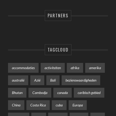
PARTNERS
TAGCLOUD
accommodaties
activiteiten
afrika
amerika
australië
Azië
Bali
bezienswaardigheden
Bhutan
Cambodja
canada
caribisch gebied
China
Costa Rica
cuba
Europa