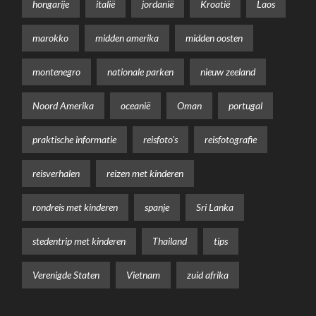
hongarije
italië
jordanië
Kroatië
Laos
marokko
midden amerika
midden oosten
montenegro
nationale parken
nieuw zeeland
Noord Amerika
oceanië
Oman
portugal
praktische informatie
reisfoto's
reisfotografie
reisverhalen
reizen met kinderen
rondreis met kinderen
spanje
Sri Lanka
stedentrip met kinderen
Thailand
tips
Verenigde Staten
Vietnam
zuid afrika