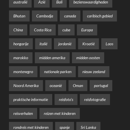
australië
Azië
Bali
bezienswaardigheden
Bhutan
Cambodja
canada
caribisch gebied
China
Costa Rica
cuba
Europa
hongarije
italië
jordanië
Kroatië
Laos
marokko
midden amerika
midden oosten
montenegro
nationale parken
nieuw zeeland
Noord Amerika
oceanië
Oman
portugal
praktische informatie
reisfoto's
reisfotografie
reisverhalen
reizen met kinderen
rondreis met kinderen
spanje
Sri Lanka