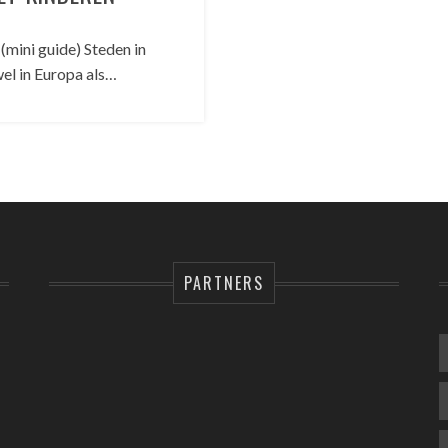
(mini guide) Steden in
el in Europa als…
PARTNERS