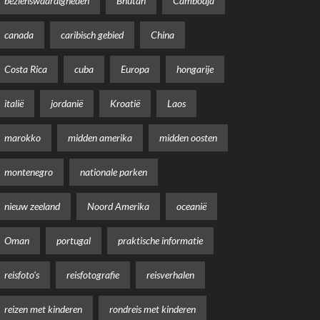
bezienswaardigheden
Bhutan
Cambodja
canada
caribisch gebied
China
Costa Rica
cuba
Europa
hongarije
italië
jordanië
Kroatië
Laos
marokko
midden amerika
midden oosten
montenegro
nationale parken
nieuw zeeland
Noord Amerika
oceanië
Oman
portugal
praktische informatie
reisfoto's
reisfotografie
reisverhalen
reizen met kinderen
rondreis met kinderen