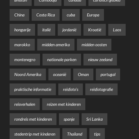
China
Costa Rica
cuba
Europa
hongarije
italië
jordanië
Kroatië
Laos
marokko
midden amerika
midden oosten
montenegro
nationale parken
nieuw zeeland
Noord Amerika
oceanië
Oman
portugal
praktische informatie
reisfoto's
reisfotografie
reisverhalen
reizen met kinderen
rondreis met kinderen
spanje
Sri Lanka
stedentrip met kinderen
Thailand
tips