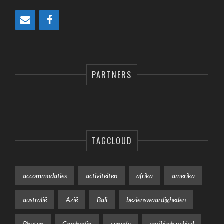
PARTNERS
TAGCLOUD
accommodaties
activiteiten
afrika
amerika
australië
Azië
Bali
bezienswaardigheden
Bhutan
Cambodja
canada
caribisch gebied