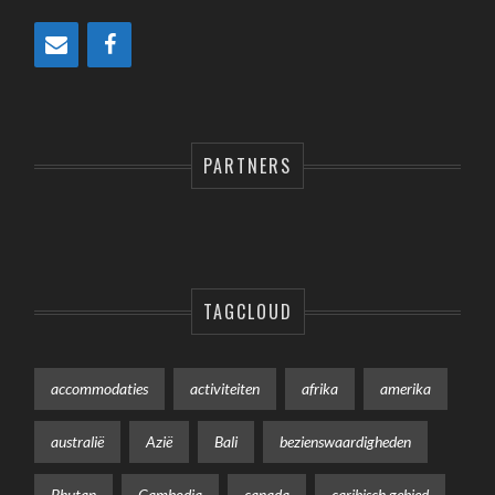
PARTNERS
TAGCLOUD
accommodaties
activiteiten
afrika
amerika
australië
Azië
Bali
bezienswaardigheden
Bhutan
Cambodja
canada
caribisch gebied