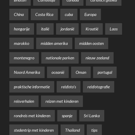
China
Costa Rica
cuba
Europa
hongarije
italië
jordanië
Kroatië
Laos
marokko
midden amerika
midden oosten
montenegro
nationale parken
nieuw zeeland
Noord Amerika
oceanië
Oman
portugal
praktische informatie
reisfoto's
reisfotografie
reisverhalen
reizen met kinderen
rondreis met kinderen
spanje
Sri Lanka
stedentrip met kinderen
Thailand
tips